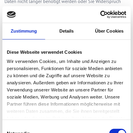
Daten nicht länger benötigt werden oder Sie Widerspruch
gegen die Verarbeitung erhoben haben.
Wird die Verarbeitung der Daten eingeschränkt, dürfen diese
nur noch gespeichert werden. Eine weitergehende
Zustimmung
Details
Über Cookies
Verarbeitung darf nur mit Ihrer Einwilligung, zur
Geltendmachung, Ausübung oder Verteidigung von
Rechtsansprüchen, zum Schutz der Rechte einer anderen
Diese Webseite verwendet Cookies
Person oder aus Gründen eines wichtigen öffentlichen
Interesses erfolgen. Im Falle einer Aufhebung der
Wir verwenden Cookies, um Inhalte und Anzeigen zu
Einschränkung werden Sie benachrichtigt.
personalisieren, Funktionen für soziale Medien anbieten
zu können und die Zugriffe auf unsere Website zu
analysieren. Außerdem geben wir Informationen zu Ihrer
Recht auf Datenübertragbarkeit
Verwendung unserer Website an unsere Partner für
Sie haben das Recht, die Sie betreffenden
soziale Medien, Werbung und Analysen weiter. Unsere
personenbezogenen Daten, die Sie uns bereitgestellt haben,
Partner führen diese Informationen möglicherweise mit
in einem strukturierten, gängigen und maschinenlesbaren
weiteren Daten zusammen, die Sie ihnen bereitgestellt
Format zu erhalten und diese Daten einem anderen
haben oder die sie im Rahmen Ihrer Nutzung der Dienste
Verantwortlichen ohne Behinderung durch uns, dem die
gesammelt haben.
Einwilligungsauswahl
personenbezogenen Daten bereitgestellt wurden, zu